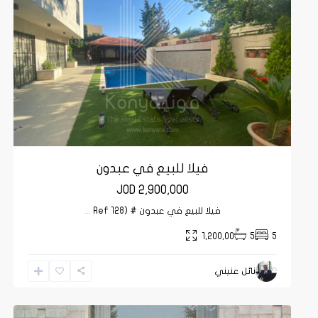
فيلا للبيع في عبدون
JOD 2,900,000
فيلا للبيع في عبدون # (Ref 128
...
1,200,00
5
5
نائل عنيني
السلط
,
11
السلط
9