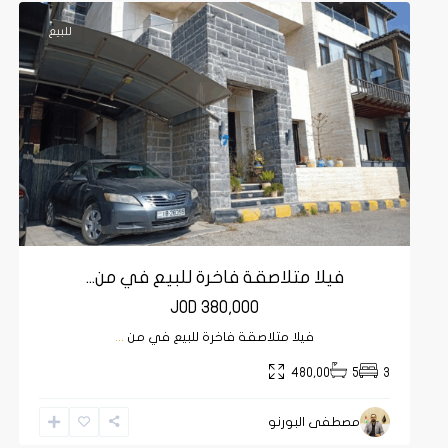
للبيع
فيلا متلاصقة فاخرة للبيع في من...
JOD 380,000
فيلا متلاصقة فاخرة للبيع في من
...
480,00
5
3
مصطفى البورنو
الصويفية
,