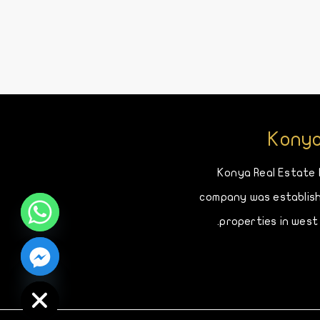
Konya
Konya Real Estate
company was establish
properties in west
Hide chaty