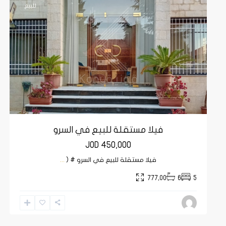
للبيع
فيلا مستقلة للبيع في السرو
JOD 450,000
فيلا مستقلة للبيع في السرو # (
...
777,00
6
5
الكرسي
,
17
عمان
12