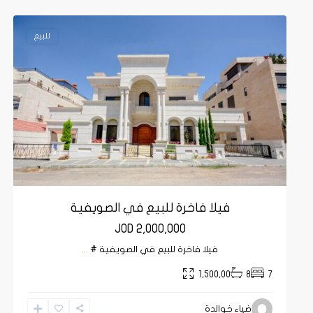
11
عمان
11
للبيع
فيلا فاخرة للبيع في الصويفية
JOD 2,000,000
أم
فيلا فاخرة للبيع في الصويفية #
...
السماق
,
1,500,00
8
7
أم
السماق
,
ضياء خوالدة
عمان
,