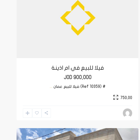
فيلا للبيع في ام اذينة
JOD 900,000
# (Ref 10359) فيلا للبيع عمان
...
750,00
عبدون
,
عمان
للبيع