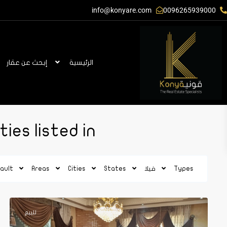
info@konyare.com
0096265939000
الرئيسية
إبحث عن عقار
erties listed in
شفا
Types
فيلا
States
Cities
Areas
ault
بدران
,
10
عمان
1
للبيع