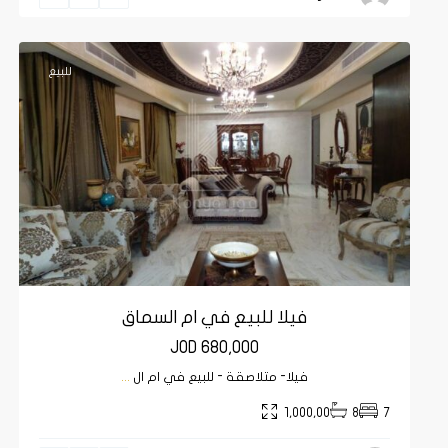
26
عمان
9
للبيع
فيلا للبيع في ام السماق
JOD 680,000
فيلا- متلاصقة - للبيع في ام ال
...
1,000,00
8
7