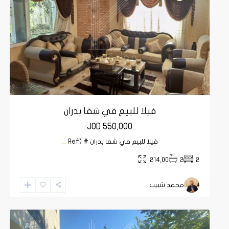
فيلا للبيع في شفا بدران
JOD 550,000
فيلا للبيع في شفا بدران # (Ref
...
214,00
2
2
محمد شبيب
عبدون
,
15
عمان
15
للبيع