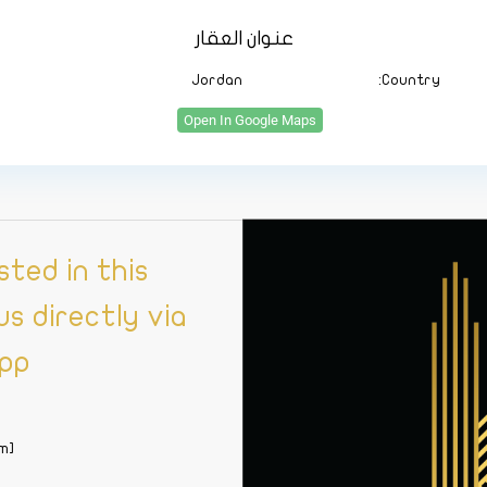
عنوان العقار
Jordan
Country:
Open In Google Maps
sted in this
s directly via
pp
[whatsapp_form]