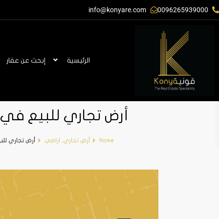
info@konyare.com
0096265939000
الرئيسية
إبحث عن عقار
أرض تجاري للبيع في ال
Home
أرض تجاري
,
اراضي
أرض تجاري للبي