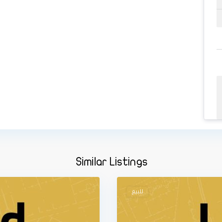
Similar Listings
1
الزرقاء
للبيع